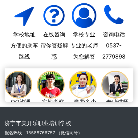
学校地址
在线咨询
学校专业
咨询电话
方便的乘车
帮你答疑解
专业的老师
0537-
路线
惑
为您解答
2779898
QQ沟通
实地考察
学费多少
专业讲师
足不出户了解
耳听为虚，眼
美开乐学费，
让学习变得更
美开乐
见为实
物超所值
轻松
济宁市美开乐职业培训学校
报名热线：15588766757 （微信同号）