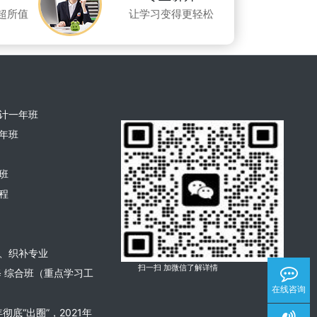
超所值
让学习变得更轻松
计一年班
年班
班
程
、织补专业
扫一扫 加微信了解详情
修 综合班（重点学习工
在线咨询
彻底“出圈”，2021年