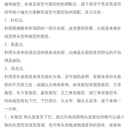
修饰脸型。前者是发型与脸型的协调配合，接下来济宁美容美发培
训学校小编为大家解答发型与脸型如何搭配。其方法有：
1．衬托法。
利用两侧鬓发和顶部的一部分块面，改变脸部轮廓，分散原来瘦长
或宽胖头型和脸型的视觉。
2．遮盖法。
利用头发来组成合适的线条或块面，以掩盖头面部某些部位的不协
调及缺陷。
3．填充法。
利用宽长波很发来填充细长头颈，还可借助发辫、发鬓来填补头面
部的不完美之处，或缀以头饰来装饰。标准脸型有圆形脸型、方形
脸型、长方形脸型、菱形脸型、正三角形脸型、倒三角形脸型等。
特殊脸型有短下巴、下巴突出、头太窄、额头太高等。接下来将一
一分析。
1，长脸型 将头发留至下巴，留点刘海或两颊头发剪短些都可以减小
脸的长度而加强宽度感。也可将头发梳成饱满柔和的形状，使脸有