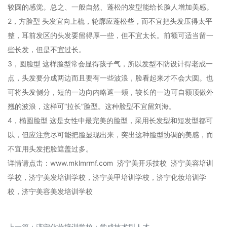
较圆的感觉。总之、一般自然、蓬松的发型能给长脸人增加美感。
2，方脸型 头发宜向上梳，轮廓应蓬松些，而不宜把头发压得太平
整，耳前发区的头发要留得厚一些，但不宜太长。前额可适当留一
些长发，但是不宜过长。
3，圆脸型 这样脸型常会显得孩子气，所以发型不防设计得老成一
点，头发要分成两边而且要有一些波浪，脸看起来才不会大圆。也
可将头发侧分，短的一边向内略遮一颊，较长的一边可自额顶做外
翘的波浪，这样可“拉长”脸型。这种脸型不宜留刘海。
4，椭圆脸型 这是女性中最完美的脸型，采用长发型和短发型都可
以，但应注意尽可能把脸显现出来，突出这种脸型协调的美感，而
不宜用头发把脸遮盖过多。
详情请点击：www.mklmrmf.com 济宁美开乐技校 济宁美容培训
学校，济宁美发培训学校，济宁美甲培训学校，济宁化妆培训学
校，济宁美容美发培训学校
上一篇：
济宁化妆培训学校：学成技术型人才