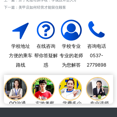
下一篇：
美甲店如何经营才能留住顾客
学校地址
在线咨询
学校专业
咨询电话
方便的乘车
帮你答疑解
专业的老师
0537-
路线
惑
为您解答
2779898
QQ沟通
实地考察
学费多少
专业讲师
足不出户了解
耳听为虚，眼
美开乐学费，
让学习变得更
美开乐
见为实
物超所值
轻松